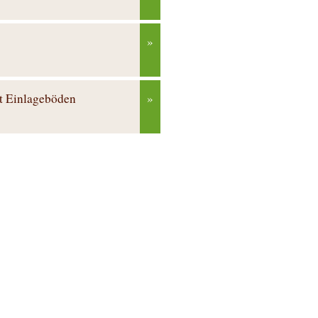
»
 Einlageböden
»