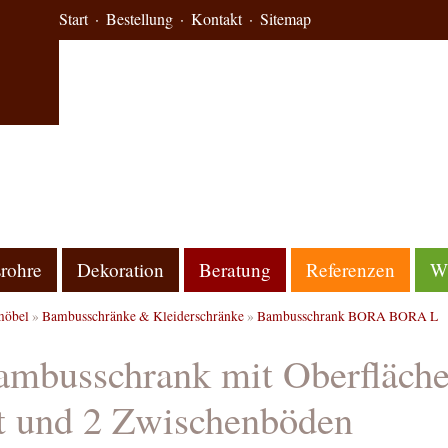
Start
Bestellung
Kontakt
Sitemap
rohre
Dekoration
Beratung
Referenzen
Wi
öbel
»
Bambusschränke & Kleiderschränke
»
Bambusschrank BORA BORA L
mbusschrank mit Oberfläche
t und 2 Zwischenböden