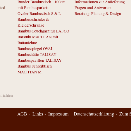
Runder Bambustisch - 100cm
Informationen zur Anlieferung
cted
mit Bambusparkett
Fragen und Antworten
Ovaler Bambustisch S & L
Beratung, Planung & Design
Bambusschränke &
Kleiderschränke
Bambus Couchgarnitur LAFCO
Barstuhl MACHTAN mit
Rattanlehne
Bambusspiegel OVAL
Bambushütte TALISAY
Bambuspavillon TALISAY
Bambus Schreibtisch
MACHTAN M
inrichten
AGB
Links
Impressum
Datenschutzerklärung
Zum S