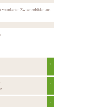
st verankerten Zwischenböden aus
n
»
R
»
ER
»