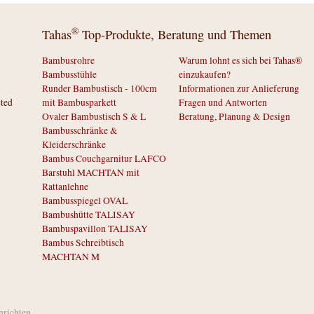
®
Tahas
Top-Produkte, Beratung und Themen
Bambusrohre
Warum lohnt es sich bei Tahas®
Bambusstühle
einzukaufen?
Runder Bambustisch - 100cm
Informationen zur Anlieferung
cted
mit Bambusparkett
Fragen und Antworten
Ovaler Bambustisch S & L
Beratung, Planung & Design
Bambusschränke &
Kleiderschränke
Bambus Couchgarnitur LAFCO
Barstuhl MACHTAN mit
Rattanlehne
Bambusspiegel OVAL
Bambushütte TALISAY
Bambuspavillon TALISAY
Bambus Schreibtisch
MACHTAN M
inrichten