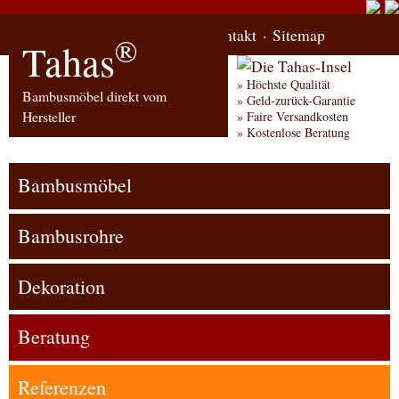
Start
Bestellung
Kontakt
Sitemap
®
Tahas
Höchste Qualität
Bambusmöbel direkt vom
Geld-zurück-Garantie
Hersteller
Faire Versandkosten
Kostenlose Beratung
Bambusmöbel
Bambusrohre
Dekoration
Beratung
Referenzen