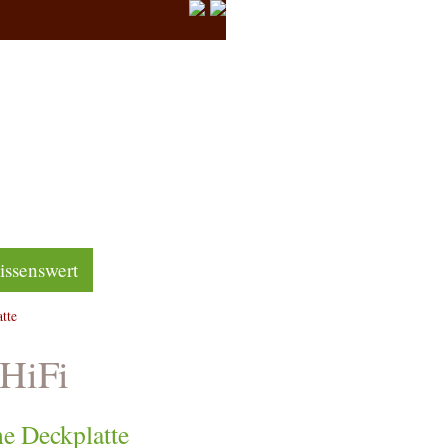
ssenswert
tte
 HiFi
 Deckplatte