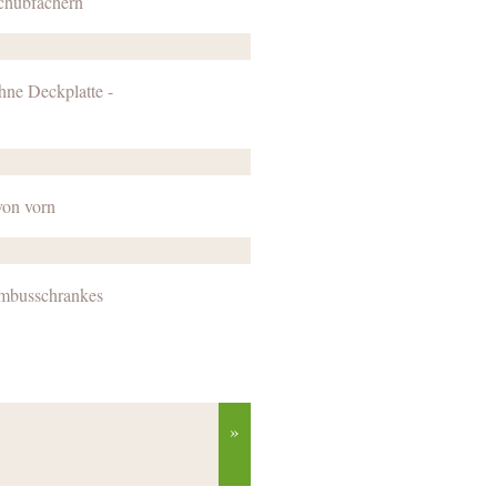
chubfächern
ne Deckplatte -
von vorn
ambusschrankes
»