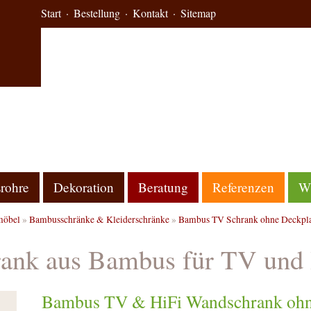
Start
Bestellung
Kontakt
Sitemap
rohre
Dekoration
Beratung
Referenzen
Wi
öbel
»
Bambusschränke & Kleiderschränke
»
Bambus TV Schrank ohne Deckpla
rank aus Bambus für TV und
Bambus TV & HiFi Wandschrank ohne