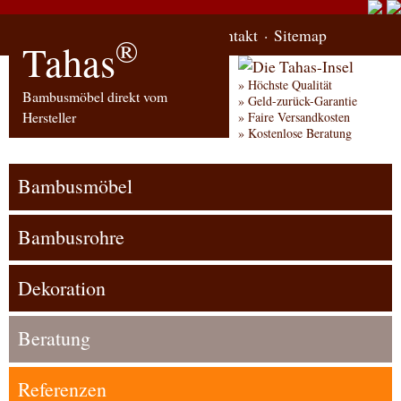
Start
Bestellung
Kontakt
Sitemap
®
Tahas
Höchste Qualität
Bambusmöbel direkt vom
Geld-zurück-Garantie
Hersteller
Faire Versandkosten
Kostenlose Beratung
Bambusmöbel
Bambusrohre
Dekoration
Beratung
Referenzen